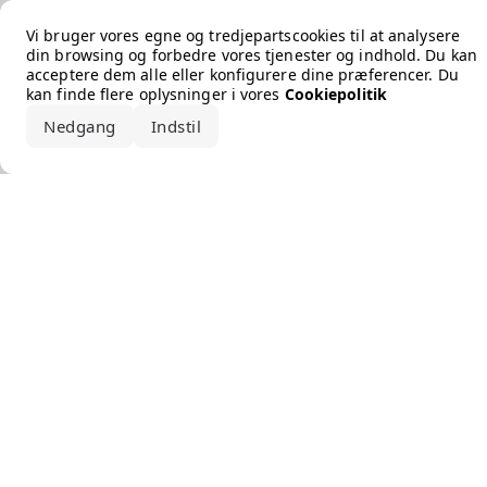
Error loading the brand
Vi bruger vores egne og tredjepartscookies til at analysere
din browsing og forbedre vores tjenester og indhold. Du kan
acceptere dem alle eller konfigurere dine præferencer. Du
kan finde flere oplysninger i vores
Cookiepolitik
Nedgang
Indstil
Accepter alle